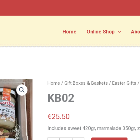
Home
Online Shop
Abo
KB02
Home
/
Gift Boxes & Baskets
/
Easter Gifts
quantity
KB02
€
25.50
Includes sweet 420gr, marmalade 350gr, z