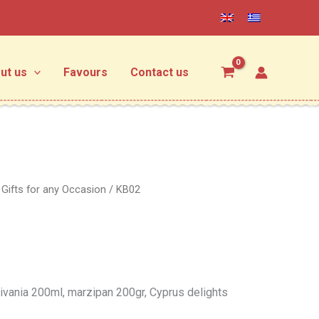
ut us
Favours
Contact us
/
Gifts for any Occasion
/ KB02
ivania 200ml, marzipan 200gr, Cyprus delights