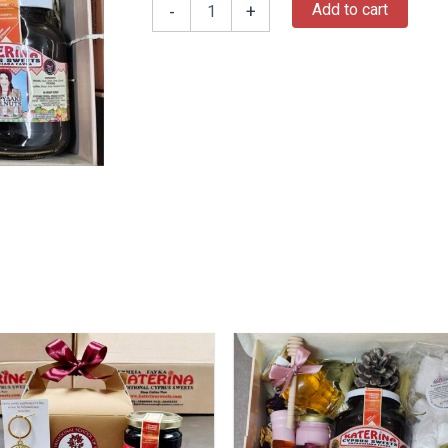
Add to cart
-
+