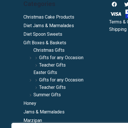
F
Categories
a
c
i
e
Christmas Cake Products
b
Terms & 
Diet Jams & Marmalades
o
Shipping 
o
Diet Spoon Sweets
k
Gift Boxes & Baskets
Christmas Gifts
Gifts for any Occasion
Teacher Gifts
Easter Gifts
Gifts for any Occasion
Teacher Gifts
Summer Gifts
Honey
Jams & Marmalades
Marzipan