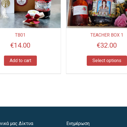
TB01
TEACHER BOX 1
€
14.00
€
32.00
Add to cart
Select options
νικά μας Δίκτυα
Ενημέρωση