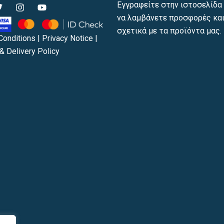
T
I
Y
Εγγραφείτε στην ιστοσελίδα 
w
n
o
να λαμβάνετε προσφορές και
s
u
t
t
t
σχετικά με τα προϊόντα μας.
t
a
u
Conditions
|
Privacy Notice
|
e
g
b
& Delivery Policy
r
r
e
a
m