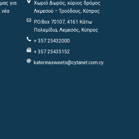
μας για
Χωριό Δωρός, κύριος δρόμος
 νέα
Λεμεσού – Τροόδους, Κύπρος
P.O.Box 70107, 4161 Κάτω
Πολεμίδια, Λεμεσός, Κύπρος
+ 357 25432000
+ 357 25435152
katerinasweets@cytanet.com.cy