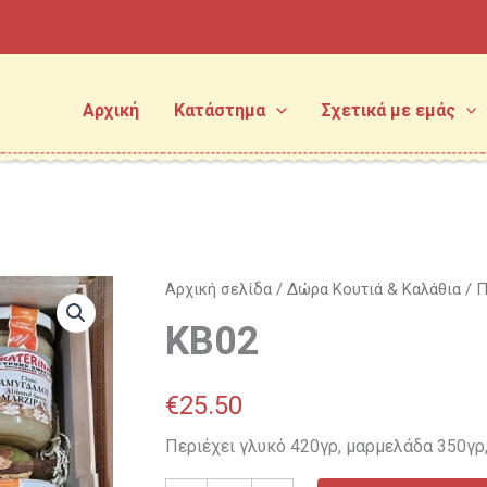
Αρχική
Κατάστημα
Σχετικά με εμάς
KB02
Αρχική σελίδα
/
Δώρα Κουτιά & Καλάθια
/
Π
ποσότητα
KB02
€
25.50
Περιέχει γλυκό 420γρ, μαρμελάδα 350γρ,