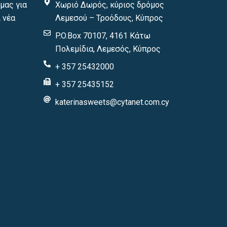
μας για
Χωριό Δωρός, κύριος δρόμος
 νέα
Λεμεσού – Τροόδους, Κύπρος
P.O.Box 70107, 4161 Κάτω
Πολεμίδια, Λεμεσός, Κύπρος
+ 357 25432000
+ 357 25435152
katerinasweets@cytanet.com.cy