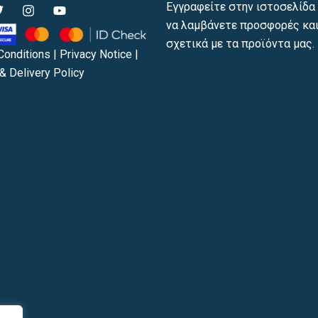
T
I
Y
Εγγραφείτε στην ιστοσελίδα 
w
n
o
να λαμβάνετε προσφορές και
s
u
t
t
t
σχετικά με τα προϊόντα μας.
t
a
u
Conditions
|
Privacy Notice
|
e
g
b
& Delivery Policy
r
r
e
a
m