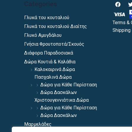
F
Categories
a
c
i
e
Γλυκά του κουταλιού
b
Terms & 
Γλυκά του κουταλιού Διαίτης
o
Shipping 
o
Γλυκό Αμυγδάλου
k
Γνήσια Φρουτοποτά/Σκουός
Διάφορα Παραδοσιακά
Δώρα Κουτιά & Καλάθια
Καλοκαιρινά Δώρα
Πασχαλινά Δώρα
Δώρα για Κάθε Περίσταση
Δώρα Δασκάλων
Χριστουγεννιάτικα Δώρα
Δώρα για Κάθε Περίσταση
Δώρα Δασκάλων
Μαρμελάδες