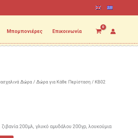
Μπομπονιέρες
Επικοινωνία
ασχαλινά Δώρα
/
Δώρα για Κάθε Περίσταση
/ KB02
 ζιβανία 200μλ, γλυκό αμυδάλου 200γρ, λουκούμια