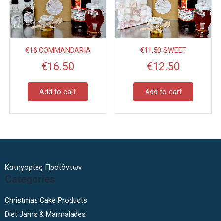
€16 COMMANDARIA
€11.50 SWEET
€
16.50
€
12.50
Add to cart
Add to cart
Κατηγορίες Προϊόντων
Categories
Christmas Cake Products
Diet Jams & Marmalades