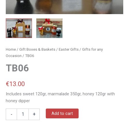
Home
/
Gift Boxes & Baskets
/
Easter Gifts
/
Gifts for any
Occasion
/ TB06
TB06
€
13.00
Includes sweet 120gr, marmalade 350gr, honey 120gr with
honey dipper
Add to cart
-
+