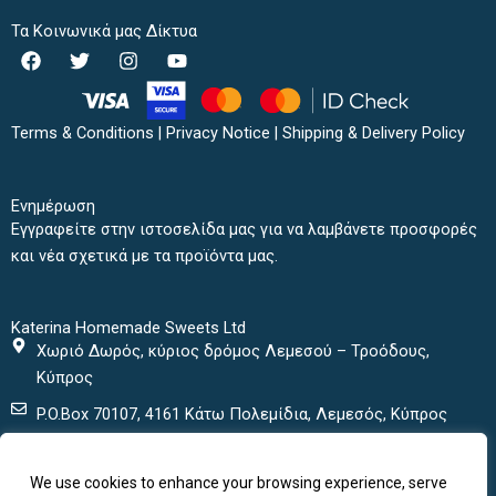
Τα Κοινωνικά μας Δίκτυα
F
T
I
Y
a
w
n
o
c
i
s
u
e
t
t
t
b
t
a
u
Terms & Conditions
|
Privacy Notice
|
Shipping & Delivery Policy
o
e
g
b
o
r
r
e
k
a
Ενημέρωση
m
Εγγραφείτε στην ιστοσελίδα μας για να λαμβάνετε προσφορές
και νέα σχετικά με τα προϊόντα μας.
Katerina Homemade Sweets Ltd
Χωριό Δωρός, κύριος δρόμος Λεμεσού – Τροόδους,
Κύπρος
P.O.Box 70107, 4161 Κάτω Πολεμίδια, Λεμεσός, Κύπρος
+ 357 25432000
We use cookies to enhance your browsing experience, serve
+ 357 25435152