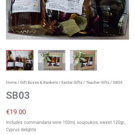
Home
/
Gift Boxes & Baskets
/
Easter Gifts
/
Teacher Gifts
/ SB03
SB03
€
19.00
Includes commandaria wine 100ml, soujoukos, sweet 120gr,
Cyprus delights