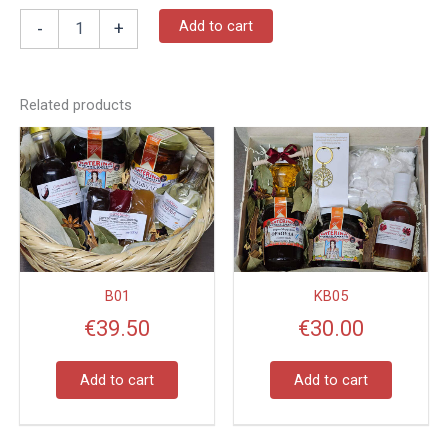
Add to cart
-
+
Related products
B01
KB05
€
39.50
€
30.00
Add to cart
Add to cart