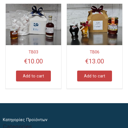
TB03
TB06
€
10.00
€
13.00
Add to cart
Add to cart
Κατηγορίες Προϊόντων
Categories