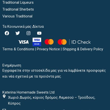
Traditional Liqueurs
Traditonal Sherbets
Various Traditional
Τα Κοινωνικά μας Δίκτυα
F
T
I
Y
a
w
n
o
c
i
s
u
e
t
t
t
b
t
a
u
Terms & Conditions
|
Privacy Notice
|
Shipping & Delivery Policy
o
e
g
b
o
r
r
e
k
a
Ενημέρωση
m
Εγγραφείτε στην ιστοσελίδα μας για να λαμβάνετε προσφορές
και νέα σχετικά με τα προϊόντα μας.
Katerina Homemade Sweets Ltd
Χωριό Δωρός, κύριος δρόμος Λεμεσού – Τροόδους,
Κύπρος