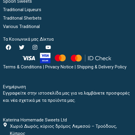
Spoon Sweets
Traditional Liqueurs
Traditonal Sherbets
Various Traditional
Τα Κοινωνικά μας Δίκτυα
F
T
I
Y
a
w
n
o
c
i
s
u
e
t
t
t
b
t
a
u
Terms & Conditions
|
Privacy Notice
|
Shipping & Delivery Policy
o
e
g
b
o
r
r
e
k
a
Ενημέρωση
m
Εγγραφείτε στην ιστοσελίδα μας για να λαμβάνετε προσφορές
και νέα σχετικά με τα προϊόντα μας.
Katerina Homemade Sweets Ltd
Χωριό Δωρός, κύριος δρόμος Λεμεσού – Τροόδους,
Κύπρος