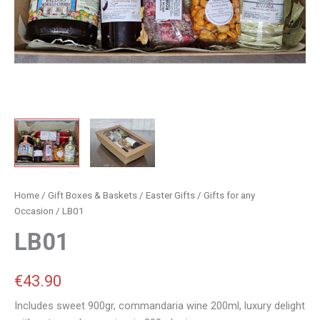
Home
/
Gift Boxes & Baskets
/
Easter Gifts
/
Gifts for any
Occasion
/ LB01
LB01
€
43.90
Includes sweet 900gr, commandaria wine 200ml, luxury delight