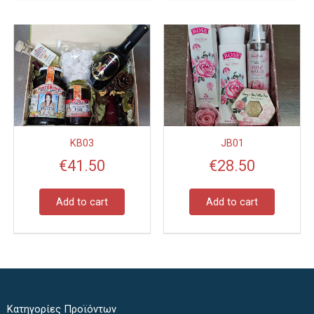
KB03
JB01
€
41.50
€
28.50
Add to cart
Add to cart
Κατηγορίες Προϊόντων