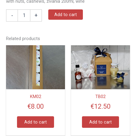
with nuts, cashews, zivania 200ml, wine
Add to cart
-
+
Related products
KM02
TB02
€
8.00
€
12.50
Add to cart
Add to cart