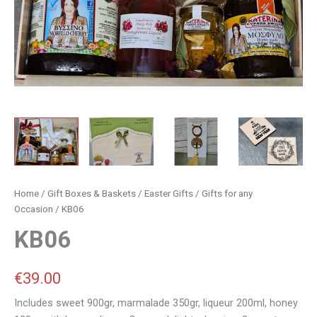
Home
/
Gift Boxes & Baskets
/
Easter Gifts
/
Gifts for any
Occasion
/ KB06
KB06
€
39.00
Includes sweet 900gr, marmalade 350gr, liqueur 200ml, honey