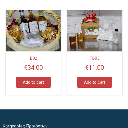
B02
TB05
€
34.00
€
11.00
Add to cart
Add to cart
Κατηγορίες Προϊόντων