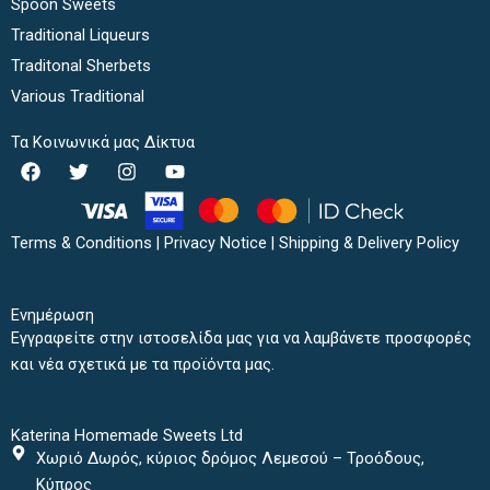
Spoon Sweets
Traditional Liqueurs
Traditonal Sherbets
Various Traditional
Τα Κοινωνικά μας Δίκτυα
F
T
I
Y
a
w
n
o
c
i
s
u
e
t
t
t
b
t
a
u
Terms & Conditions
|
Privacy Notice
|
Shipping & Delivery Policy
o
e
g
b
o
r
r
e
k
a
Ενημέρωση
m
Εγγραφείτε στην ιστοσελίδα μας για να λαμβάνετε προσφορές
και νέα σχετικά με τα προϊόντα μας.
Katerina Homemade Sweets Ltd
Χωριό Δωρός, κύριος δρόμος Λεμεσού – Τροόδους,
Κύπρος