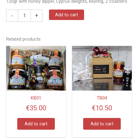
120gr with honey dipper, Cyprus delights, keyring, 2 coasters
Add to cart
-
+
Related products
KB01
TB04
€
35.00
€
10.50
Add to cart
Add to cart