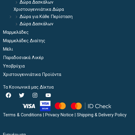
Δώρα Δασκάλων
Χριστουγεννιάτικα Δώρα
Δώρα για Κάθε Περίσταση
Δώρα Δασκάλων
Μαρμελάδες
Μαρμελάδες Διαίτης
Μέλι
Παραδοσιακά Λικέρ
Υποβρύχια
Χριστουγεννιάτικα Προϊόντα
Τα Κοινωνικά μας Δίκτυα
F
T
I
Y
a
w
n
o
c
i
s
u
e
t
t
t
b
t
a
u
Terms & Conditions
|
Privacy Notice
|
Shipping & Delivery Policy
o
e
g
b
o
r
r
e
k
a
Ενημέρωση