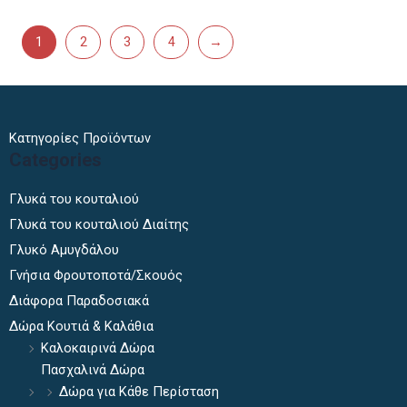
1
2
3
4
→
Κατηγορίες Προϊόντων
Categories
Γλυκά του κουταλιού
Γλυκά του κουταλιού Διαίτης
Γλυκό Αμυγδάλου
Γνήσια Φρουτοποτά/Σκουός
Διάφορα Παραδοσιακά
Δώρα Κουτιά & Καλάθια
Καλοκαιρινά Δώρα
Πασχαλινά Δώρα
Δώρα για Κάθε Περίσταση