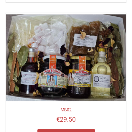
MB02
€
29.50