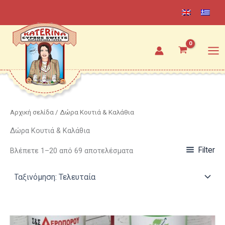
Sorted
Μετάβαση
by
latest
στο
περιεχόμενο
Αρχική σελίδα
/ Δώρα Κουτιά & Καλάθια
Δώρα Κουτιά & Καλάθια
Filter
Βλέπετε 1–20 από 69 αποτελέσματα
Price
Αυτό