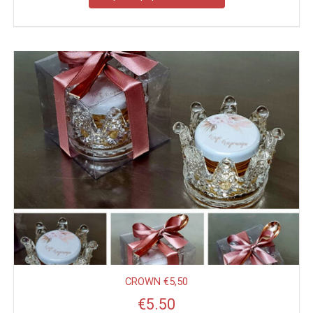
CROWN €5,50
€
5.50