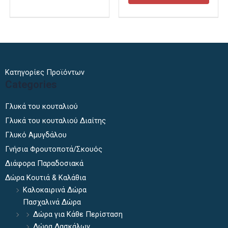
σελίδα
του
προϊόντος
Κατηγορίες Προϊόντων
Categories
Γλυκά του κουταλιού
Γλυκά του κουταλιού Διαίτης
Γλυκό Αμυγδάλου
Γνήσια Φρουτοποτά/Σκουός
Διάφορα Παραδοσιακά
Δώρα Κουτιά & Καλάθια
Καλοκαιρινά Δώρα
Πασχαλινά Δώρα
Δώρα για Κάθε Περίσταση
Δώρα Δασκάλων