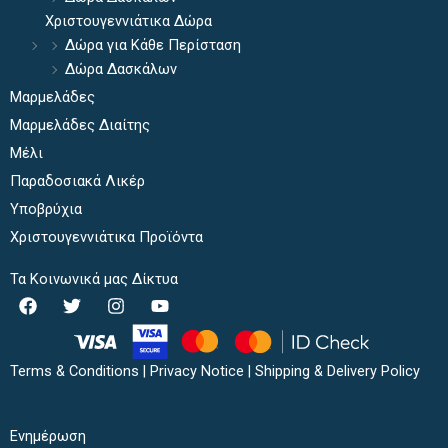
Χριστουγεννιάτικα Δώρα
Δώρα για Κάθε Περίσταση
Δώρα Δασκάλων
Μαρμελάδες
Μαρμελάδες Διαίτης
Μέλι
Παραδοσιακά Λικέρ
Υποβρύχια
Χριστουγεννιάτικα Προϊόντα
Τα Κοινωνικά μας Δίκτυα
F
T
I
Y
a
w
n
o
c
i
s
u
e
t
t
t
b
t
a
u
Terms & Conditions
|
Privacy Notice
|
Shipping & Delivery Policy
o
e
g
b
o
r
r
e
k
a
Ενημέρωση
m