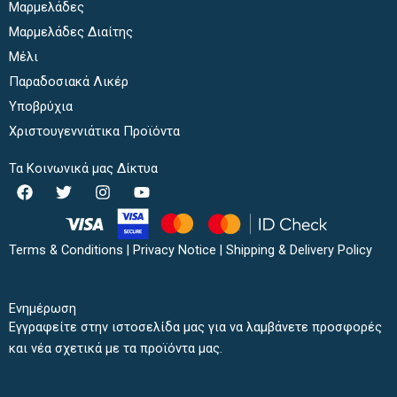
Μαρμελάδες
Μαρμελάδες Διαίτης
Μέλι
Παραδοσιακά Λικέρ
Υποβρύχια
Χριστουγεννιάτικα Προϊόντα
Τα Κοινωνικά μας Δίκτυα
F
T
I
Y
a
w
n
o
c
i
s
u
e
t
t
t
b
t
a
u
Terms & Conditions
|
Privacy Notice
|
Shipping & Delivery Policy
o
e
g
b
o
r
r
e
k
a
Ενημέρωση
m
Εγγραφείτε στην ιστοσελίδα μας για να λαμβάνετε προσφορές
και νέα σχετικά με τα προϊόντα μας.