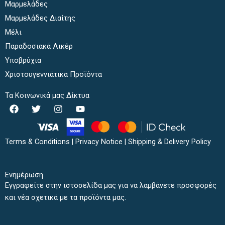
Μαρμελάδες
Μαρμελάδες Διαίτης
Μέλι
Παραδοσιακά Λικέρ
Υποβρύχια
Χριστουγεννιάτικα Προϊόντα
Τα Κοινωνικά μας Δίκτυα
F
T
I
Y
a
w
n
o
c
i
s
u
e
t
t
t
b
t
a
u
Terms & Conditions
|
Privacy Notice
|
Shipping & Delivery Policy
o
e
g
b
o
r
r
e
k
a
Ενημέρωση
m
Εγγραφείτε στην ιστοσελίδα μας για να λαμβάνετε προσφορές
και νέα σχετικά με τα προϊόντα μας.