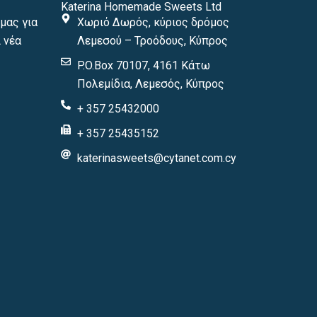
Katerina Homemade Sweets Ltd
μας για
Χωριό Δωρός, κύριος δρόμος
 νέα
Λεμεσού – Τροόδους, Κύπρος
P.O.Box 70107, 4161 Κάτω
Πολεμίδια, Λεμεσός, Κύπρος
+ 357 25432000
+ 357 25435152
katerinasweets@cytanet.com.cy