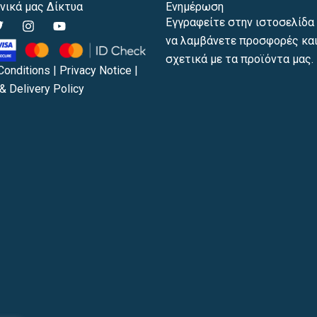
νικά μας Δίκτυα
Ενημέρωση
T
I
Y
Εγγραφείτε στην ιστοσελίδα 
w
n
o
να λαμβάνετε προσφορές και
s
u
t
t
t
σχετικά με τα προϊόντα μας.
t
a
u
Conditions
|
Privacy Notice
|
e
g
b
& Delivery Policy
r
r
e
a
m