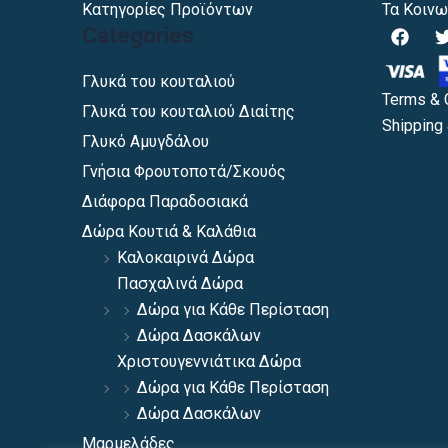
Κατηγορίες Προϊόντων
Τα Κοινω
F
Categories
a
c
i
e
Γλυκά του κουταλιού
b
Terms & 
Γλυκά του κουταλιού Διαίτης
o
Shipping 
o
Γλυκό Αμυγδάλου
k
Γνήσια Φρουτοποτά/Σκουός
Διάφορα Παραδοσιακά
Δώρα Κουτιά & Καλάθια
Καλοκαιρινά Δώρα
Πασχαλινά Δώρα
Δώρα για Κάθε Περίσταση
Δώρα Δασκάλων
Χριστουγεννιάτικα Δώρα
Δώρα για Κάθε Περίσταση
Δώρα Δασκάλων
Μαρμελάδες