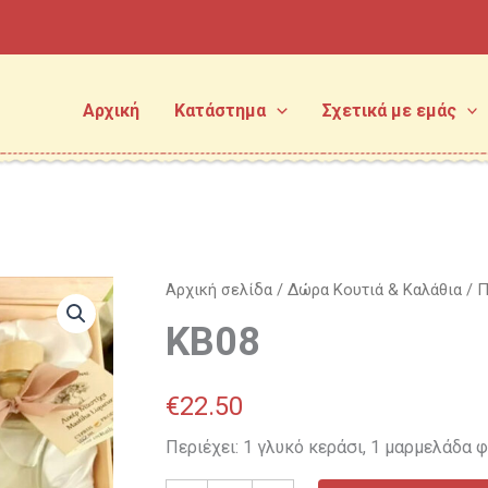
Αρχική
Κατάστημα
Σχετικά με εμάς
KB08
Αρχική σελίδα
/
Δώρα Κουτιά & Καλάθια
/
Π
ποσότητα
KB08
€
22.50
Περιέχει: 1 γλυκό κεράσι, 1 μαρμελάδα 