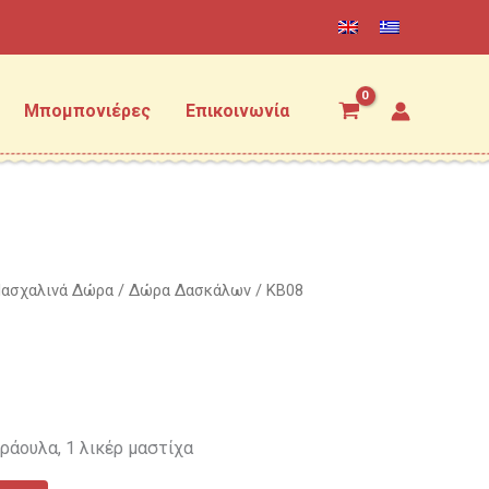
Μπομπονιέρες
Επικοινωνία
ασχαλινά Δώρα
/
Δώρα Δασκάλων
/ KB08
φράουλα, 1 λικέρ μαστίχα