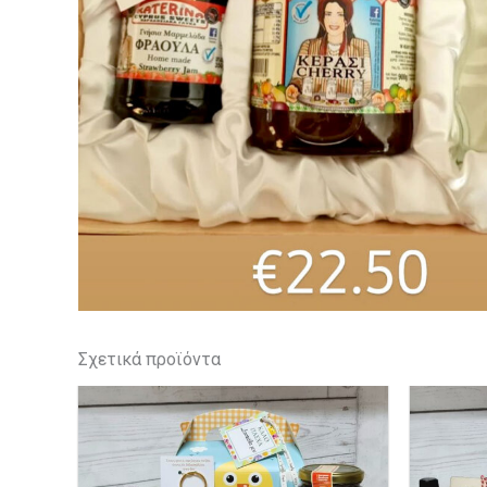
Σχετικά προϊόντα
Αυτό
το
προϊόν
έχει