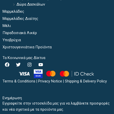
Δώρα Δασκάλων
Μαρμελάδες
Μαρμελάδες Διαίτης
Μέλι
Παραδοσιακά Λικέρ
Υποβρύχια
Χριστουγεννιάτικα Προϊόντα
Τα Κοινωνικά μας Δίκτυα
F
T
I
Y
a
w
n
o
c
i
s
u
e
t
t
t
b
t
a
u
Terms & Conditions
|
Privacy Notice
|
Shipping & Delivery Policy
o
e
g
b
o
r
r
e
k
a
Ενημέρωση
m
Εγγραφείτε στην ιστοσελίδα μας για να λαμβάνετε προσφορές
και νέα σχετικά με τα προϊόντα μας.