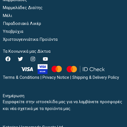
Μαρμελάδες Διαίτης
Μέλι
Παραδοσιακά Λικέρ
Υποβρύχια
Χριστουγεννιάτικα Προϊόντα
Τα Κοινωνικά μας Δίκτυα
F
T
I
Y
a
w
n
o
c
i
s
u
e
t
t
t
b
t
a
u
Terms & Conditions
|
Privacy Notice
|
Shipping & Delivery Policy
o
e
g
b
o
r
r
e
k
a
Ενημέρωση
m
Εγγραφείτε στην ιστοσελίδα μας για να λαμβάνετε προσφορές
και νέα σχετικά με τα προϊόντα μας.