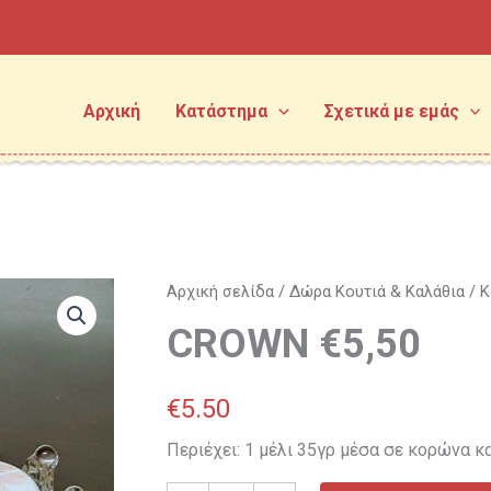
Αρχική
Κατάστημα
Σχετικά με εμάς
CROWN
Αρχική σελίδα
/
Δώρα Κουτιά & Καλάθια
/
Κ
€5,50
CROWN €5,50
ποσότητα
€
5.50
Περιέχει: 1 μέλι 35γρ μέσα σε κορώνα κα