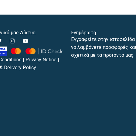
νικά μας Δίκτυα
Ενημέρωση
T
I
Y
Εγγραφείτε στην ιστοσελίδα 
w
n
o
να λαμβάνετε προσφορές και
s
u
t
t
t
σχετικά με τα προϊόντα μας.
t
a
u
Conditions
|
Privacy Notice
|
e
g
b
& Delivery Policy
r
r
e
a
m