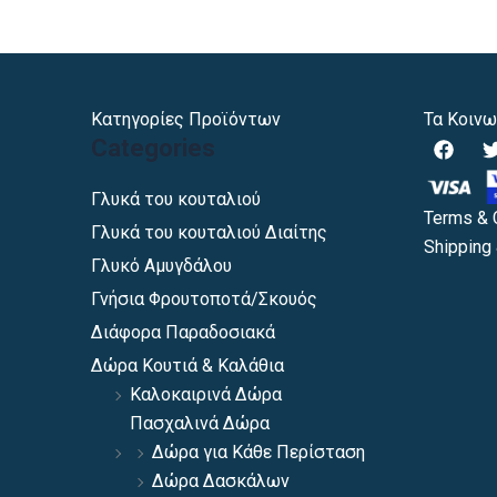
Κατηγορίες Προϊόντων
Τα Κοινω
F
Categories
a
c
i
e
Γλυκά του κουταλιού
b
Terms & 
Γλυκά του κουταλιού Διαίτης
o
Shipping 
o
Γλυκό Αμυγδάλου
k
Γνήσια Φρουτοποτά/Σκουός
Διάφορα Παραδοσιακά
Δώρα Κουτιά & Καλάθια
Καλοκαιρινά Δώρα
Πασχαλινά Δώρα
Δώρα για Κάθε Περίσταση
Δώρα Δασκάλων