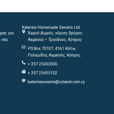
Katerina Homemade Sweets Ltd
μας για
Χωριό Δωρός, κύριος δρόμος
 νέα
Λεμεσού – Τροόδους, Κύπρος
P.O.Box 70107, 4161 Κάτω
Πολεμίδια, Λεμεσός, Κύπρος
+ 357 25432000
+ 357 25435152
katerinasweets@cytanet.com.cy