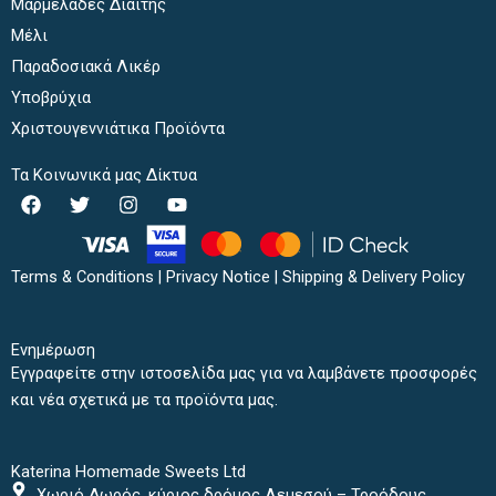
Μαρμελάδες Διαίτης
Μέλι
Παραδοσιακά Λικέρ
Υποβρύχια
Χριστουγεννιάτικα Προϊόντα
Τα Κοινωνικά μας Δίκτυα
F
T
I
Y
a
w
n
o
c
i
s
u
e
t
t
t
b
t
a
u
Terms & Conditions
|
Privacy Notice
|
Shipping & Delivery Policy
o
e
g
b
o
r
r
e
k
a
Ενημέρωση
m
Εγγραφείτε στην ιστοσελίδα μας για να λαμβάνετε προσφορές
και νέα σχετικά με τα προϊόντα μας.
Katerina Homemade Sweets Ltd
Χωριό Δωρός, κύριος δρόμος Λεμεσού – Τροόδους,