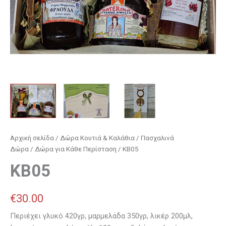
Αρχική σελίδα
/
Δώρα Κουτιά & Καλάθια
/
Πασχαλινά
Δώρα
/
Δώρα για Κάθε Περίσταση
/ KB05
KB05
€
30.00
Περιέχει γλυκό 420γρ, μαρμελάδα 350γρ, λικέρ 200μλ,