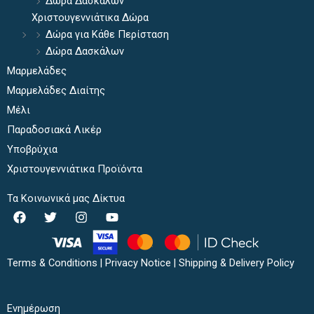
Δώρα Δασκάλων
Χριστουγεννιάτικα Δώρα
Δώρα για Κάθε Περίσταση
Δώρα Δασκάλων
Μαρμελάδες
Μαρμελάδες Διαίτης
Μέλι
Παραδοσιακά Λικέρ
Υποβρύχια
Χριστουγεννιάτικα Προϊόντα
Τα Κοινωνικά μας Δίκτυα
F
T
I
Y
a
w
n
o
c
i
s
u
e
t
t
t
b
t
a
u
Terms & Conditions
|
Privacy Notice
|
Shipping & Delivery Policy
o
e
g
b
o
r
r
e
k
a
Ενημέρωση
m