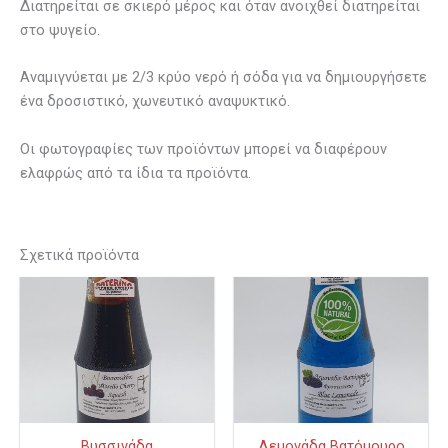
Διατηρείται σε σκιερό μέρος και όταν ανοιχθεί διατηρείται
στο ψυγείο.
Αναμιγνύεται με 2/3 κρύο νερό ή σόδα για να δημιουργήσετε
ένα δροσιστικό, χωνευτικό αναψυκτικό.
Οι φωτογραφίες των προϊόντων μπορεί να διαφέρουν
ελαφρώς από τα ίδια τα προϊόντα.
Σχετικά προϊόντα
Price
Price
Αυτό
Αυτό
το
το
range:
range
προϊόν
προϊόν
€3.50
€3.0
έχει
έχει
through
thro
πολλαπλές
πολλαπλ
€8.00
€7.0
παραλλαγές.
παραλλαγ
Οι
Οι
Βυσσινάδα
Λεμονάδα Βατόμουρο