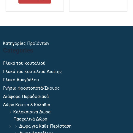
σελίδα
σελίδα
του
του
προϊόντος
προϊόντ
Κατηγορίες Προϊόντων
Categories
Γλυκά του κουταλιού
Γλυκά του κουταλιού Διαίτης
Γλυκό Αμυγδάλου
Γνήσια Φρουτοποτά/Σκουός
Διάφορα Παραδοσιακά
Δώρα Κουτιά & Καλάθια
Καλοκαιρινά Δώρα
Πασχαλινά Δώρα
Δώρα για Κάθε Περίσταση