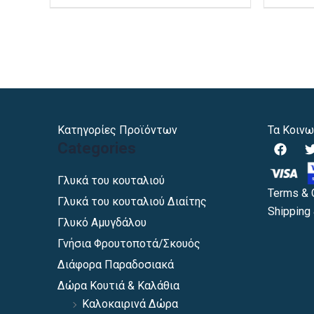
προϊόντος
Κατηγορίες Προϊόντων
Τα Κοινω
F
Categories
a
c
i
e
Γλυκά του κουταλιού
b
Terms & 
Γλυκά του κουταλιού Διαίτης
o
Shipping 
o
Γλυκό Αμυγδάλου
k
Γνήσια Φρουτοποτά/Σκουός
Διάφορα Παραδοσιακά
Δώρα Κουτιά & Καλάθια
Καλοκαιρινά Δώρα