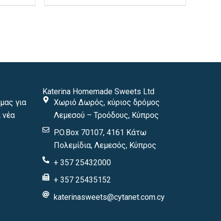
οϊόντος
προϊόντος
Katerina Homemade Sweets Ltd
μας για
Χωριό Δωρός, κύριος δρόμος
 νέα
Λεμεσού – Τροόδους, Κύπρος
P.O.Box 70107, 4161 Κάτω
Πολεμίδια, Λεμεσός, Κύπρος
+ 357 25432000
+ 357 25435152
katerinasweets@cytanet.com.cy