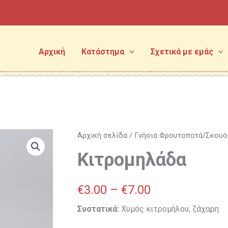
Αρχική
Κατάστημα
Σχετικά με εμάς
Κιτρομηλάδα
Αρχική σελίδα
/
Γνήσια Φρουτοποτά/Σκουό
Price
ποσότητα
Κιτρομηλάδα
range:
€3.00
€
3.00
–
€
7.00
through
Συστατικά:
Χυμός κιτρομήλου, ζάχαρη
€7.00