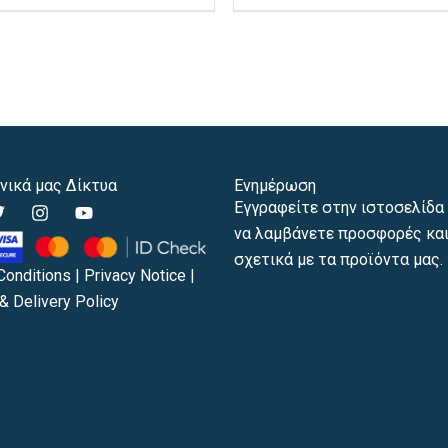
προϊόντος
πρ
νικά μας Δίκτυα
Ενημέρωση
T
I
Y
Εγγραφείτε στην ιστοσελίδα 
w
n
o
να λαμβάνετε προσφορές και
s
u
t
t
t
σχετικά με τα προϊόντα μας.
t
a
u
Conditions
|
Privacy Notice
|
e
g
b
& Delivery Policy
r
r
e
a
m