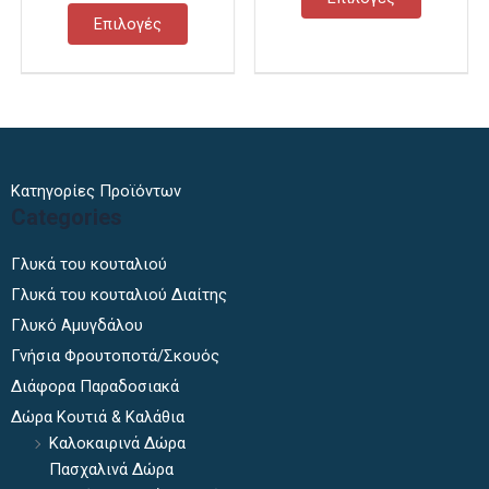
στη
στη
Επιλογές
σελίδα
σελίδα
του
του
προϊόντος
προϊόντ
Κατηγορίες Προϊόντων
Categories
Γλυκά του κουταλιού
Γλυκά του κουταλιού Διαίτης
Γλυκό Αμυγδάλου
Γνήσια Φρουτοποτά/Σκουός
Διάφορα Παραδοσιακά
Δώρα Κουτιά & Καλάθια
Καλοκαιρινά Δώρα
Πασχαλινά Δώρα