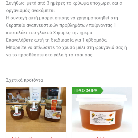
Συνήθως, μετά από 3 ημέρες το κρύωμα υποχωρεί και ο
οργανισμός ανακάμπτει.
Η συνταγή αυτή μπορεί επίσης να χρησιμοποιηθεί στη
θεραπεία αναπνευστικών προβλημάτων παίρνοντας 1
κουταλάκι του γλυκού 3 φορές την ημέρα.
Επαναλάβετε αυτή τη διαδικασία για 1 εβδομάδα.
Μπορείτε να απλώσετε το χρυσό μέλι στη φρυγανιά σας ή
να το προσθέσετε στο γάλα ή το τσάι σας.
Σχετικά προϊόντα
Price
Αυτό
ΠΡΟΣΦΟΡΑ
το
range:
προϊόν
€3.00
έχει
through
πολλαπλές
€10.00
παραλλαγές.
Οι