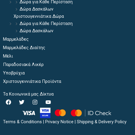
Δώρα για Κάθε Περίσταση
Δώρα Δασκάλων
Χριστουγεννιάτικα Δώρα
Δώρα για Κάθε Περίσταση
Δώρα Δασκάλων
Μαρμελάδες
Μαρμελάδες Διαίτης
Μέλι
Παραδοσιακά Λικέρ
Υποβρύχια
Χριστουγεννιάτικα Προϊόντα
Τα Κοινωνικά μας Δίκτυα
F
T
I
Y
a
w
n
o
c
i
s
u
e
t
t
t
b
t
a
u
Terms & Conditions
|
Privacy Notice
|
Shipping & Delivery Policy
o
e
g
b
o
r
r
e