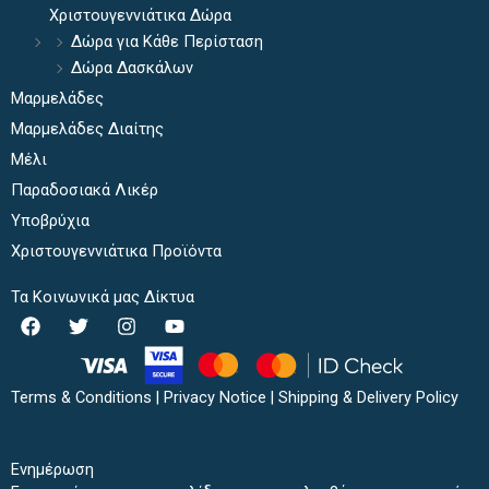
Χριστουγεννιάτικα Δώρα
Δώρα για Κάθε Περίσταση
Δώρα Δασκάλων
Μαρμελάδες
Μαρμελάδες Διαίτης
Μέλι
Παραδοσιακά Λικέρ
Υποβρύχια
Χριστουγεννιάτικα Προϊόντα
Τα Κοινωνικά μας Δίκτυα
F
T
I
Y
a
w
n
o
c
i
s
u
e
t
t
t
b
t
a
u
Terms & Conditions
|
Privacy Notice
|
Shipping & Delivery Policy
o
e
g
b
o
r
r
e
k
a
Ενημέρωση
m