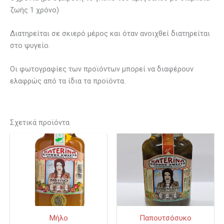
ζωής 1 χρόνο)
Διατηρείται σε σκιερό μέρος και όταν ανοιχθεί διατηρείται
στο ψυγείο.
Οι φωτογραφίες των προϊόντων μπορεί να διαφέρουν
ελαφρώς από τα ίδια τα προϊόντα.
Σχετικά προϊόντα
Price
Pric
Αυτό
Αυτό
το
το
range:
rang
προϊόν
προϊόν
€6.00
€6.0
έχει
έχει
through
thro
πολλαπλές
πολλαπλ
€12.00
€12.
παραλλαγές.
παραλλαγ
Οι
Οι
Μήλο
Παπουτσόσυκο
επιλογές
επιλογές