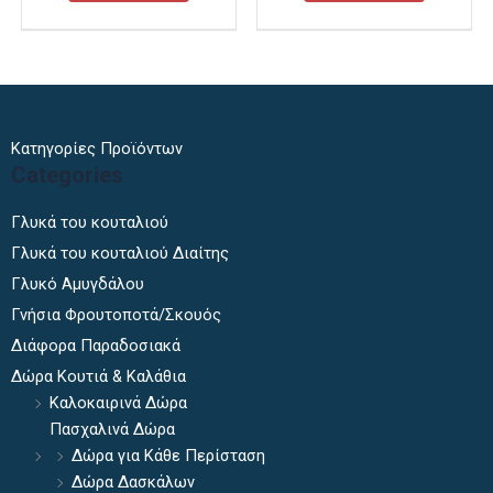
στη
στη
σελίδα
σελίδα
του
του
προϊόντος
προϊόντ
Κατηγορίες Προϊόντων
Categories
Γλυκά του κουταλιού
Γλυκά του κουταλιού Διαίτης
Γλυκό Αμυγδάλου
Γνήσια Φρουτοποτά/Σκουός
Διάφορα Παραδοσιακά
Δώρα Κουτιά & Καλάθια
Καλοκαιρινά Δώρα
Πασχαλινά Δώρα
Δώρα για Κάθε Περίσταση
Δώρα Δασκάλων