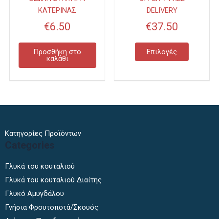
μπορούν
ΚΑΤΕΡΙΝΑΣ
DELIVERY
να
€
6.50
€
37.50
επιλεγού
στη
σελίδα
Προσθήκη στο
Επιλογές
καλάθι
του
προϊόντ
Κατηγορίες Προϊόντων
Categories
Γλυκά του κουταλιού
Γλυκά του κουταλιού Διαίτης
Γλυκό Αμυγδάλου
Γνήσια Φρουτοποτά/Σκουός