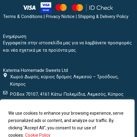
c
i
s
u
e
t
t
t
b
t
a
u
Terms & Conditions
|
Privacy Notice
|
Shipping & Delivery Policy
o
e
g
b
o
r
r
e
k
a
Ενημέρωση
m
Εγγραφείτε στην ιστοσελίδα μας για να λαμβάνετε προσφορές
και νέα σχετικά με τα προϊόντα μας.
Katerina Homemade Sweets Ltd
Χωριό Δωρός, κύριος δρόμος Λεμεσού – Τροόδους,
Κύπρος
P.O.Box 70107, 4161 Κάτω Πολεμίδια, Λεμεσός, Κύπρος
+ 357 25432000
We use cookies to enhance your browsing experience, serve
+ 357 25435152
personalized ads or content, and analyze our traffic. By
katerinasweets@cytanet.com.cy
clicking "Accept All", you consent to our use of
cookies.
Cookie Policy