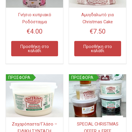
Γνήσιο κυπριακό
Αμυγδαλωτό για
Ροδόσταγμα
Christmas Cake
€
4.00
€
7.50
Προσθήκη στο
Προσθήκη στο
καλάθι
καλάθι
Αυτό
ΠΡΟΣΦΟΡΑ
ΠΡΟΣΦΟΡΑ
το
προϊόν
έχει
πολλαπλ
παραλλαγ
Οι
Ζαχαρόπαστα/Γλάσο –
SPECIAL CHRISTMAS
επιλογές
ΕΙΔΙΚΗ ΣΥΝΤΑΓΗ
OFFER + FREE