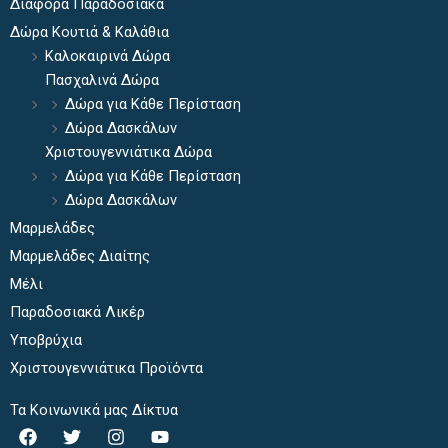
Διάφορα Παραδοσιακά
Δώρα Κουτιά & Καλάθια
Καλοκαιρινά Δώρα
Πασχαλινά Δώρα
Δώρα για Κάθε Περίσταση
Δώρα Δασκάλων
Χριστουγεννιάτικα Δώρα
Δώρα για Κάθε Περίσταση
Δώρα Δασκάλων
Μαρμελάδες
Μαρμελάδες Διαίτης
Μέλι
Παραδοσιακά Λικέρ
Υποβρύχια
Χριστουγεννιάτικα Προϊόντα
Τα Κοινωνικά μας Δίκτυα
F
T
I
Y
a
w
n
o