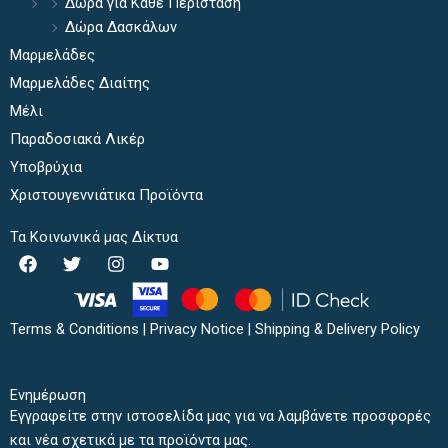
Δώρα για Κάθε Περίσταση
Δώρα Δασκάλων
Μαρμελάδες
Μαρμελάδες Διαίτης
Μέλι
Παραδοσιακά Λικέρ
Υποβρύχια
Χριστουγεννιάτικα Προϊόντα
Τα Κοινωνικά μας Δίκτυα
F
T
I
Y
a
w
n
o
c
i
s
u
e
t
t
t
b
t
a
u
Terms & Conditions
|
Privacy Notice
|
Shipping & Delivery Policy
o
e
g
b
o
r
r
e
k
a
Ενημέρωση
m
Εγγραφείτε στην ιστοσελίδα μας για να λαμβάνετε προσφορές
και νέα σχετικά με τα προϊόντα μας.