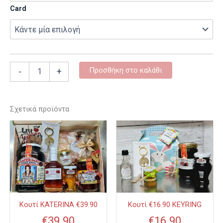
Card
Προσθήκη στο καλάθι
-
+
Σχετικά προϊόντα
Αυτό
Αυτό
το
το
προϊόν
προϊόν
έχει
έχει
πολλαπλές
πολλαπλ
παραλλαγές.
παραλλαγ
Οι
Οι
Κουτί KATERINA €39.90
Κουτί €16.90 KEYRING
επιλογές
επιλογές
€
39.90
€
16.90
μπορούν
μπορούν