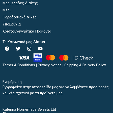
Μαρμελάδες Διαίτης
Μέλι
Παραδοσιακά Λικέρ
Υποβρύχια
Χριστουγεννιάτικα Προϊόντα
Τα Κοινωνικά μας Δίκτυα
F
T
I
Y
a
w
n
o
c
i
s
u
e
t
t
t
b
t
a
u
Terms & Conditions
|
Privacy Notice
|
Shipping & Delivery Policy
o
e
g
b
o
r
r
e
k
a
Ενημέρωση
m
Εγγραφείτε στην ιστοσελίδα μας για να λαμβάνετε προσφορές
και νέα σχετικά με τα προϊόντα μας.
Katerina Homemade Sweets Ltd