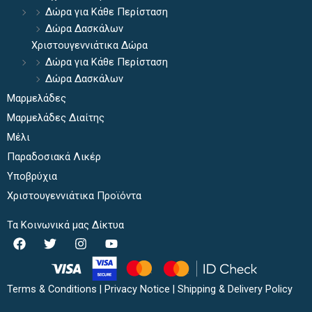
Δώρα για Κάθε Περίσταση
Δώρα Δασκάλων
Χριστουγεννιάτικα Δώρα
Δώρα για Κάθε Περίσταση
Δώρα Δασκάλων
Μαρμελάδες
Μαρμελάδες Διαίτης
Μέλι
Παραδοσιακά Λικέρ
Υποβρύχια
Χριστουγεννιάτικα Προϊόντα
Τα Κοινωνικά μας Δίκτυα
F
T
I
Y
a
w
n
o
c
i
s
u
e
t
t
t
b
t
a
u
Terms & Conditions
|
Privacy Notice
|
Shipping & Delivery Policy
o
e
g
b
o
r
r
e