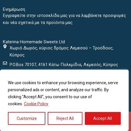
k
a
Ενημέρωση
m
Εγγραφείτε στην ιστοσελίδα μας για να λαμβάνετε προσφορές
και νέα σχετικά με τα προϊόντα μας.
Katerina Homemade Sweets Ltd
Χωριό Δωρός, κύριος δρόμος Λεμεσού – Τροόδους,
Κύπρος
P.O.Box 70107, 4161 Κάτω Πολεμίδια, Λεμεσός, Κύπρος
+ 357 25432000
We use cookies to enhance your browsing experience, serve
+ 357 25435152
personalized ads or content, and analyze our traffic. By
katerinasweets@cytanet.com.cy
clicking "Accept All", you consent to our use of
cookies.
Cookie Policy
© KATERINA HOME MADE SWEETS LIMITED, Limassol Platron,
Customize
Reject All
Accept All
Doros, 4750, Company reg. no. ΗΕ 77119 | Developed by
mmVirtual