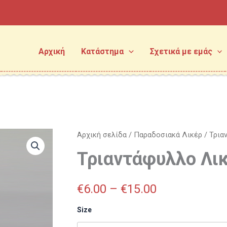
Αρχική
Κατάστημα
Σχετικά με εμάς
Τριαντάφυλλο
Αρχική σελίδα
/
Παραδοσιακά Λικέρ
/ Τρια
Price
Λικέρ
Τριαντάφυλλο Λι
ποσότητα
range:
€6.00
€
6.00
–
€
15.00
through
Size
€15.00