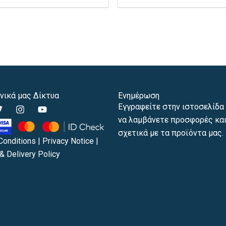
προϊόντος
πρ
νικά μας Δίκτυα
Ενημέρωση
T
I
Y
Εγγραφείτε στην ιστοσελίδα 
w
n
o
να λαμβάνετε προσφορές και
s
u
t
t
t
σχετικά με τα προϊόντα μας.
t
a
u
Conditions
|
Privacy Notice
|
e
g
b
& Delivery Policy
r
r
e
a
m