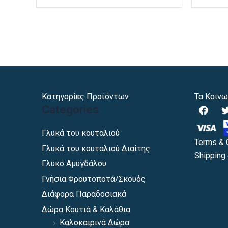
προϊόντος
Κατηγορίες Προϊόντων
Τα Κοινω
F
Categories
a
c
i
e
Γλυκά του κουταλιού
b
Terms & 
Γλυκά του κουταλιού Διαίτης
o
Shipping 
o
Γλυκό Αμυγδάλου
k
Γνήσια Φρουτοποτά/Σκουός
Διάφορα Παραδοσιακά
Δώρα Κουτιά & Καλάθια
Καλοκαιρινά Δώρα