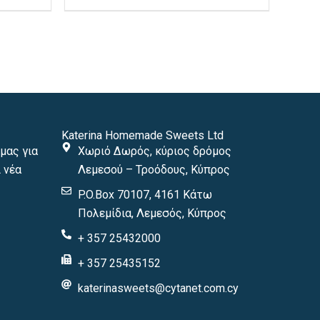
οϊόντος
προϊόντος
Katerina Homemade Sweets Ltd
μας για
Χωριό Δωρός, κύριος δρόμος
 νέα
Λεμεσού – Τροόδους, Κύπρος
P.O.Box 70107, 4161 Κάτω
Πολεμίδια, Λεμεσός, Κύπρος
+ 357 25432000
+ 357 25435152
katerinasweets@cytanet.com.cy